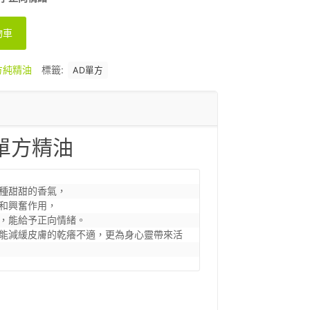
物車
方純精油
標籤:
AD單方
e 單方精油
種甜甜的香氣，

和興奮作用，

，能給予正向情緒。

能減緩皮膚的乾癢不適，更為身心靈帶來活