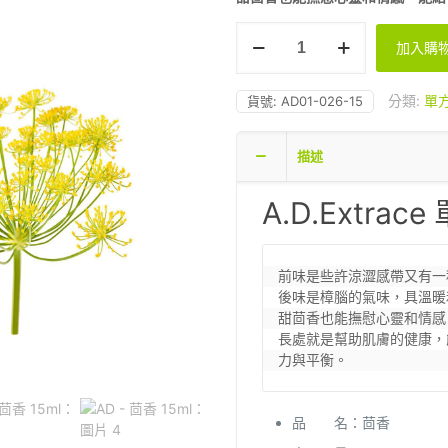
AD
加入購
-
茴
香
分類:
單
貨號:
AD01-026-15
15ml
數
描述
量
A.D.Extrac
前味是些許涼澀感帶又有一
後味是樟腦的氣味，具溫暖
甜茴香也能撫慰心靈和情感
長處就是幫助肌膚的健康，
力與平衡。
品 名：茴香