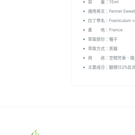
容 量：15ml
通用英文：Fennel Swee
拉丁學名：Foeniculum vu
產 地：France
萃取部份：種子
萃取方式：蒸餾
用 途：空間芳香、隨
主要成分：醚類(52%反