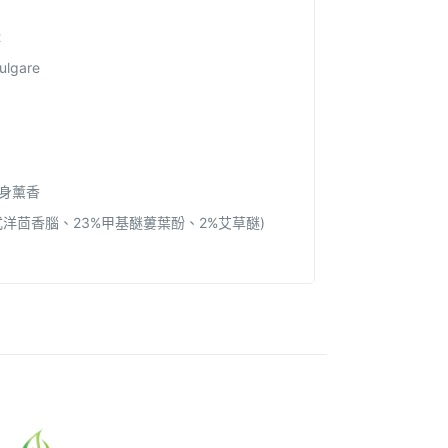
t
lgare
身薰香
式洋茴香腦、23%甲基醚蔞葉酚、2%艾草醚)