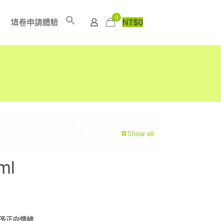
0
填卷申請體驗
NT$
0
Show all
ml
予正向情緒