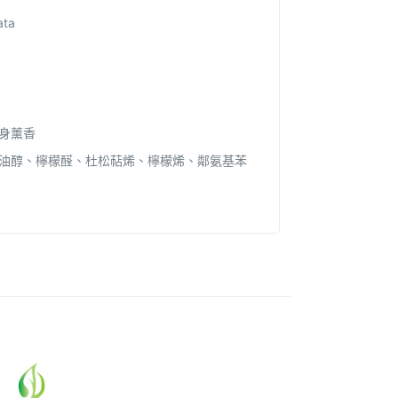
ata
身薰香
油醇、檸檬醛、杜松萜烯、檸檬烯、鄰氨基苯