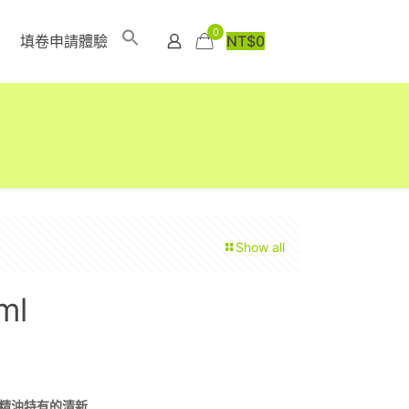
0
填卷申請體驗
NT$
0
Show all
ml
精油特有的清新