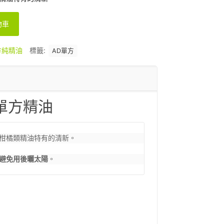
物車
方純精油
標籤:
AD單方
e 單方精油
柑橘類精油特有的清新。

避免用後曬太陽
。