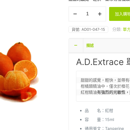
AD
加入購
-
紅
柑
分類:
單
貨號:
AD01-047-15
15ml
數
描述
量
A.D.Extrac
甜甜的感覺，輕快，並帶有
柑橘類精油中，僅次於橙花

紅柑精油
有強烈的光敏性，
品 名：紅柑
容 量：15ml
通用英文：Tangerine