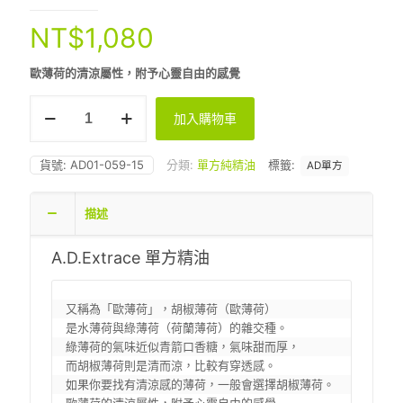
NT$
1,080
歐薄荷的清涼屬性，附予心靈自由的感覺
AD
加入購物車
-
胡
椒
貨號:
AD01-059-15
分類:
單方純精油
標籤:
AD單方
薄
荷
(歐
描述
薄
荷)
A.D.Extrace 單方精油
15ml
數
量
又稱為「歐薄荷」，胡椒薄荷（歐薄荷）

是水薄荷與綠薄荷（荷蘭薄荷）的雜交種。

綠薄荷的氣味近似青箭口香糖，氣味甜而厚，

而胡椒薄荷則是清而涼，比較有穿透感。

如果你要找有清涼感的薄荷，一般會選擇胡椒薄荷。
