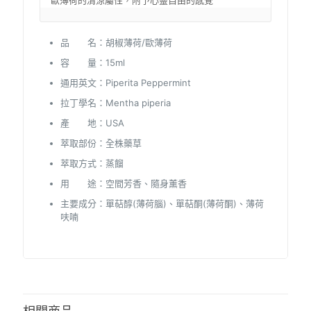
歐薄荷的清涼屬性，附予心靈自由的感覺
品 名：胡椒薄荷/歐薄荷
容 量：15ml
通用英文：Piperita Peppermint
拉丁學名：Mentha piperia
產 地：USA
萃取部份：全株藥草
萃取方式：蒸餾
用 途：空間芳香、隨身薰香
主要成分：單萜醇(薄荷腦)、單萜酮(薄荷酮)、薄荷
呋喃