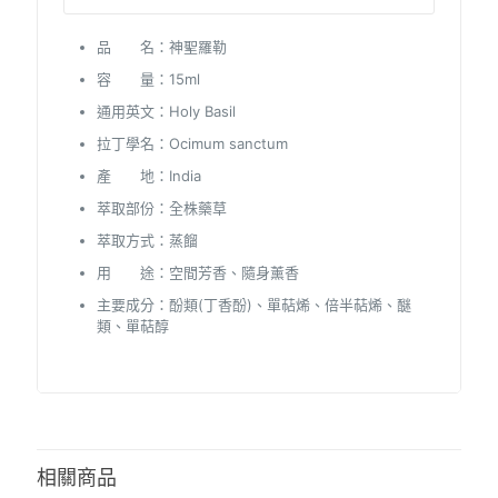
品 名：神聖羅勒
容 量：15ml
通用英文：Holy Basil
拉丁學名：Ocimum sanctum
產 地：India
萃取部份：全株藥草
萃取方式：蒸餾
用 途：空間芳香、隨身薰香
主要成分：酚類(丁香酚)、單萜烯、倍半萜烯、醚
類、單萜醇
相關商品