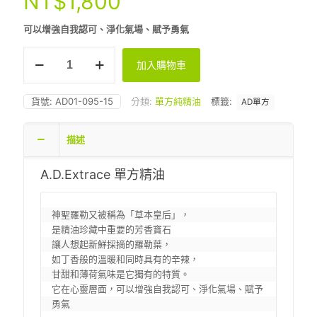
NT$
1,800
可以增強自我認可、淨化氣場、賦予勇氣
AD
加入購物車
-
神
聖
貨號:
AD01-095-15
分類:
單方純精油
標籤:
AD單方
羅
勒
15ml
描述
數
量
A.D.Extrace 單方精油
神聖羅勒又被稱為「草本皇后」，

是精油珍藏中重要的芳香寶石

讓人想起新鮮採摘的羅勒葉，

如丁香般的溫暖和同時具有的辛辣，

甘甜和薄荷氣味是它獨有的特質。 

它在心靈層面，可以增強自我認可、淨化氣場、賦予
勇氣