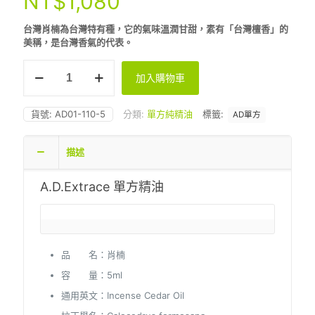
NT$
1,080
台灣肖楠為台灣特有種，它的氣味溫潤甘甜，素有「台灣檀香」的
美稱，是台灣香氣的代表。
AD
加入購物車
-
肖
楠
貨號:
AD01-110-5
分類:
單方純精油
標籤:
AD單方
5ml
數
量
描述
A.D.Extrace 單方精油
品 名：肖楠
容 量：5ml
通用英文：Incense Cedar Oil