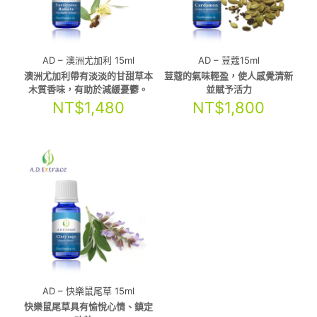
AD – 澳洲尤加利 15ml
AD – 荳蔻15ml
澳洲尤加利帶有淡淡的甘甜草本
荳蔻的氣味輕盈，使人感覺清新
木質香味，有助於減緩憂鬱。
並賦予活力
NT$
1,480
NT$
1,800
AD – 快樂鼠尾草 15ml
快樂鼠尾草具有愉悅心情、鎮定