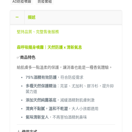
AD防疫噴霧
防疫套組
隨
身
噴
描述
霧
60ml
數
堅持品質、完整售後服務
量
森呼吸隨身噴霧｜
天然防護 x 清新氣息
✅
商品特色
給肌膚多一點溫柔的保護，讓消毒也能是一種香氣體驗。
75%酒精有效防護
，符合防疫需求
多種天然保護精油
：芫荽、尤加利、膠冷杉，提升抑
菌力道
添加天然純露基底
，減緩酒精對肌膚刺激
清爽不黏膩，溫和不乾澀
，大人小孩都適用
氣味清新宜人
，不再害怕酒精刺鼻味
💧
使用方式