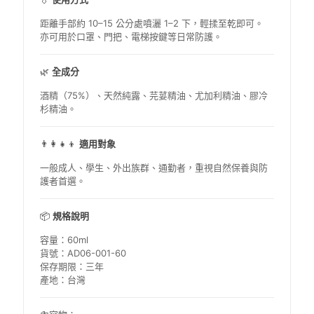
距離手部約 10–15 公分處噴灑 1–2 下，輕揉至乾即可。
亦可用於口罩、門把、電梯按鍵等日常防護。
🌿
全成分
酒精（75%）、天然純露、芫荽精油、尤加利精油、膠冷
杉精油。
👨‍👩‍👧‍👦
適用對象
一般成人、學生、外出族群、通勤者，重視自然保養與防
護者首選。
📦
規格說明
容量：60ml
貨號：AD06-001-60
保存期限：三年
產地：台灣