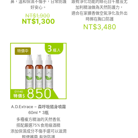
鼻，溫和保濕不傷手，日常防護
跟有淨化功能的綠花白千層及尤
好安心。
加利精油做為天然防護力，
適合在家擴香做空氣淨化及外出
原
NT$
1,900
時擦在胸口防護
始
目
NT$
1,300
價
前
NT$
3,480
格：
價
NT$1,900。
格：
NT$1,300。
特價中
A.D.Extrace – 森呼吸隨身噴霧
60ml * 3瓶
多種複方精油的天然香氛
搭配嚴選75%食用級酒精
添加保濕成分不傷手還可以滋潤
輕便攜帶 有效防護