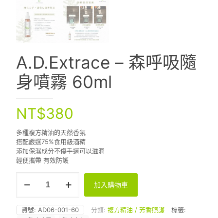
A.D.Extrace – 森呼吸隨
身噴霧 60ml
NT$
380
多種複方精油的天然香氛
搭配嚴選75%食用級酒精
添加保濕成分不傷手還可以滋潤
輕便攜帶 有效防護
A.D.Extrace
加入購物車
-
森
呼
貨號:
AD06-001-60
分類:
複方精油 / 芳香照護
標籤:
吸