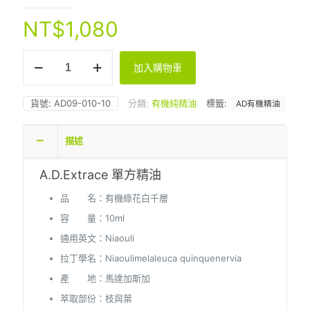
NT$
1,080
AD
加入購物車
有
機
綠
貨號:
AD09-010-10
分類:
有機純精油
標籤:
AD有機精油
花
白
千
描述
層
10ml
A.D.Extrace 單方精油
數
量
品 名：有機綠花白千層
容 量：10ml
通用英文：Niaouli
拉丁學名：Niaoulimelaleuca quinquenervia
產 地：馬達加斯加
萃取部份：枝與葉