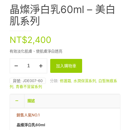
晶燦淨白乳60ml – 美白
肌系列
NT$
2,400
有效淡化肌膚、使肌膚淨白透亮
晶
加入購物車
燦
淨
白
貨號:
JDE007-60
分類:
修護霜
,
水潤保濕系列
,
白皙無痕系
乳
列
,
青春不荳留系列
60ml
-
美
描述
白
肌
銷售人氣NO.1
系
列
晶燦淨白乳60ml
數