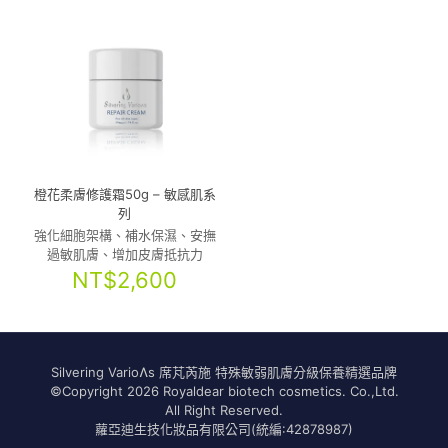
橙花柔膚修護霜50g – 敏感肌系
列
強化細胞架構、補水保濕、安撫
過敏肌膚、增加皮膚抵抗力
NT$
2,600
Silvering VarioɅs 席芃芮施 特殊敏弱肌膚分級保養精選品牌
©Copyright 2026 Royaldear biotech cosmetics. Co.,Ltd.
All Right Reserved.
蘿亞迪生技化妝品有限公司(統編:42878987)