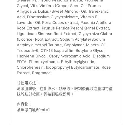
Steareth-21, Isononyl Isononanoate, Propylene
Glycol, Vitis Vinifera (Grape) Seed Oil, Prunus
Amygdalus Dulcis (Sweet Almond) Oil, Tranexamic
Acid, Dipotassium Glycyrrhizinate, Vitamin E,
Lavender Oil, Poria Cocos extract, Paeonia Albiflora
Root Extract, Prunus Persica(Peach)Kernel Extract,
Ligusticum Sinense Root Extract, Glycyrrhiza Glabra
(Licorice) Root Extract, Sodium Acrylate/Sodium
Acryloyldimethyl Taurate, Copolymer, Mineral Oil,
Trideceth-6, C11-13 Isoparaffin, Butylene Glycol,
Hexylene Glycol, Caprylhydroxamic Acid, Disodium
EDTA, Phenoxyethanol, Ethylhexylglycerin,
Chlorphenesin, Iodopropynyl Butylcarbamate, Rose
Extract, Fragrance
◎使用方法：
清潔肌膚後，在化妝水、精華液、眼霜後再取適量均勻塗
抹於臉部按摩，輕拍到吸收即可。
內容物：
晶燦淨白乳60ml x1