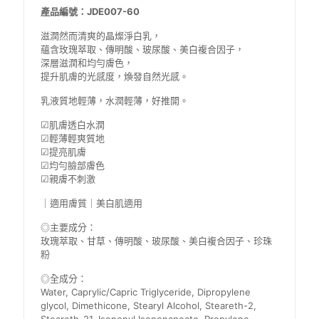
量
產品編號：JDE007-60
滋潤然而清爽的晶燦淨白乳，
蘊含玫瑰萃取、傳明酸、玻尿酸、美白複合因子，
深層滋潤和均勻膚色，
提升肌膚的光感度，煥發自然光感。
乳液質地輕薄，水潤輕薄，好推開。
☑肌膚透白水潤
☑輕薄輕爽質地
☑提亮肌膚
☑均勻臉部膚色
☑親膚不刺激
｜適用膚質｜美白肌適用
◎主要成分：
玫瑰萃取、甘草、傳明酸、玻尿酸、美白複合因子、珍珠
粉
◎全成分：
Water, Caprylic/Capric Triglyceride, Dipropylene
glycol, Dimethicone, Stearyl Alcohol, Steareth-2,