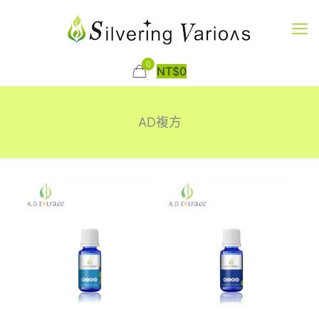
0
NT$
0
AD複方