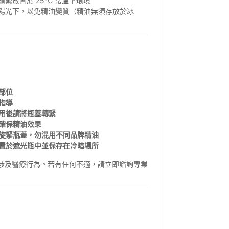
緊放置於 25℃ 常溫下環境
陽光下，以免精油變質（精油無須存放於冰
部位
指導
使用後請將瓶蓋轉緊
以確保精油效果
即旋緊瓶蓋，勿混用不同品牌精油
放置於遮光瓶中並保存在冷暗場所
不涉及醫療行為。若有任何不適，請立即諮詢專業