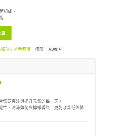
荷組成，
悅
物車
精油 / 芳香照護
標籤:
AD複方
l
合需要專注與提升元氣的每一天。
覺性，清涼薄荷與檸檬香氣，更能改善低落情