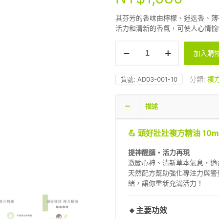
其芬芳的香味由檸檬、迷迭香、薄
活力和清新的香氣，可使人心情愉
A.D.Extrace
加入購
頭
好
壯
分類:
複方
貨號:
AD03-001-10
壯
複
描述
方
精
油
💪 頭好壯壯複方精油 10m
10ml
數
提神醒腦・活力再現
量
激勵心神、清新草本氣息，適
天然配方幫助強化專注力與警
緒，讓你重新充滿活力！
🔸主要功效