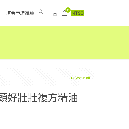
0
填卷申請體驗
NT$
0
Show all
ace 頭好壯壯複方精油