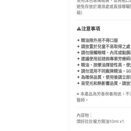
使用深色玻璃瓶裝，並將瓶口鎖
避免存放於潮濕處或直接曝曬
箱）
⚠注意事項
✦
精油限外用不得口服
✦ 請放置於兒童不易取得之處
✦ 請勿接觸眼睛、
內
耳或黏膜
✦ 建議使用前諮詢專業芳療師
✦ 精油、按摩油揮發性高，
✦ 請勿混用不同廠牌精油，
✦ 為確保品質，使用後請立
✦ 易受光和熱影響品質，請
※ 本產品為芳香保養用途，
醫師。
內容物：
頭好壯壯複方精油10ml x1