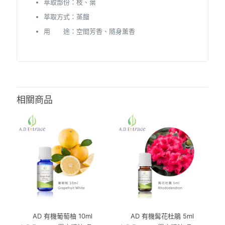
萃取部份：枝、葉
萃取方式：蒸餾
用 途：空間芳香、隨身薰香
相關商品
AD 有機葡萄柚 10ml
AD 有機髯花杜鵑 5ml