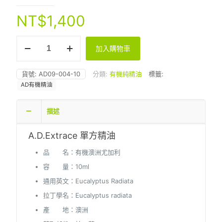
NT$
1,400
AD
加入購物車
有
機
澳
貨號:
AD09-004-10
分類:
有機純精油
標籤:
洲
AD有機精油
尤
加
利
描述
10ml
數
量
A.D.Extrace 單方精油
品 名：有機澳洲尤加利
容 量：10ml
通用英文：Eucalyptus Radiata
拉丁學名：Eucalyptus radiata
產 地：澳洲